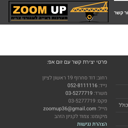
ר קשר
פרטי יצירת קשר עם זום אפ:
רחוב: דוד סחרוף 19 ראשון לציון
נייד:
052-8111116
משרד:
03-5277719
פקס: 03-5277719
כולל
מייל:
zoomup36@gmail.com
מיקומנו: צמוד לקניון הזהב
הצהרת נגישות